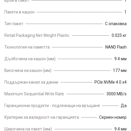
Брой в пакет
1
Пакети в кашон
1
Тип пакет
С опаковка
Retail Packaging Net Weight Plastic
0.025 кг
Технология на паметта
NAND Flash
Дълбочина на кашон (мм)
9.4 мм
Височина на кашон (мм)
177 мм
Поддържан канал за данни
PCIe NVMe 4.0 x4
Maximum Sequential Write Rate
3000 MB/s
Гаранционни продукти - подлежащи на връщане
Да
Критерии за валидност на гаранцията
Сериен номер
Широчина на пакет (мм)
9.4 мм