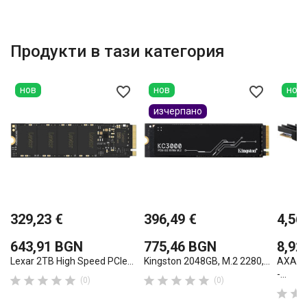
Продукти в тази категория
favorite_border
favorite_border
нов
нов
нов
изчерпано
329,23 €
396,49 €
4,56
643,91 BGN
775,46 BGN
8,92
Lexar 2TB High Speed PCIe...
Kingston 2048GB, M.2 2280,...
AXAGO
-...










(0)
(0)

