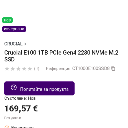
нов
изчерпано
CRUCIAL

Crucial E100 1TB PCIe Gen4 2280 NVMe M.2
SSD
CT1000E100SSD8





(0)
Референция:

help_outline
Попитайте за продукта
Нов
Състояние:
169,57 €
Без данък

Изчерпано