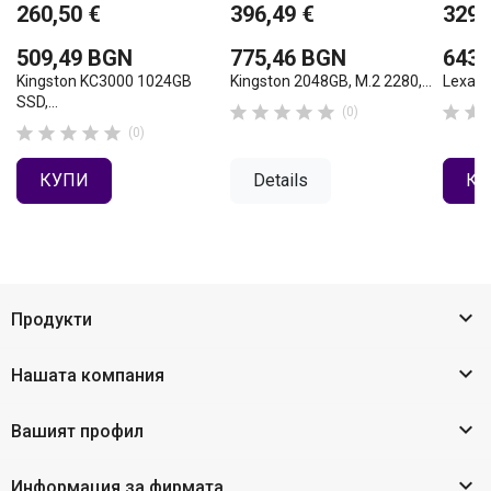
260,50 €
396,49 €
329,
509,49 BGN
775,46 BGN
643,
Kingston KC3000 1024GB
Kingston 2048GB, M.2 2280,...
Lexar 
SSD,...







(0)





(0)
КУПИ
Details
КУ

Продукти

Нашата компания

Вашият профил

Информация за фирмата