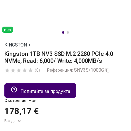
нов
KINGSTON

Kingston 1TB NV3 SSD M.2 2280 PCIe 4.0
NVMe, Read: 6,000/ Write: 4,000MB/s
SNV3S/1000G





(0)
Референция:

help_outline
Попитайте за продукта
Нов
Състояние:
178,17 €
Без данък