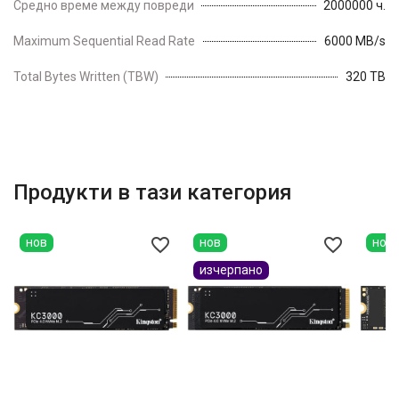
Средно време между повреди
2000000 ч.
Maximum Sequential Read Rate
6000 MB/s
Total Bytes Written (TBW)
320 TB
Продукти в тази категория
favorite_border
favorite_border
нов
нов
нов
изчерпано