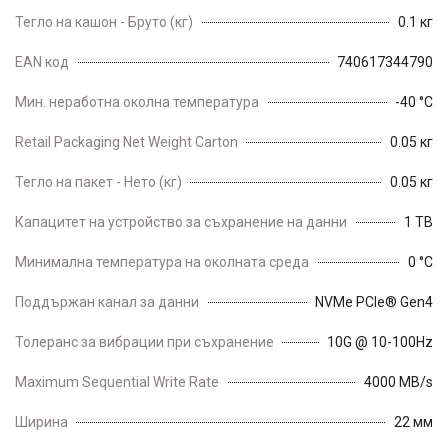
Тегло на кашон - Бруто (кг)
0.1 кг
EAN код
740617344790
Мин. неработна околна температура
-40 °C
Retail Packaging Net Weight Carton
0.05 кг
Тегло на пакет - Нето (кг)
0.05 кг
Капацитет на устройство за съхранение на данни
1 TB
Минимална температура на околната среда
0 °C
Поддържан канал за данни
NVMe PCIe® Gen4
Толеранс за вибрации при съхранение
10G @ 10-100Hz
Maximum Sequential Write Rate
4000 MB/s
Ширина
22 мм