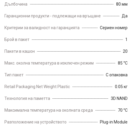
Дълбочина
80 мм
Гаранционни продукти - подлежащи на връщане
Да
Критерии за валидност на гаранцията
Сериен номер
Брой в пакет
1
Пакети в кашон
20
Макс. околна температура в изключен режим
85 °C
Тип пакет
С опаковка
Retail Packaging Net Weight Plastic
0.05 кг
Технология на паметта
3D NAND
Максимална температура на околната среда
70 °C
Разположение на устройството
Plug-in Module