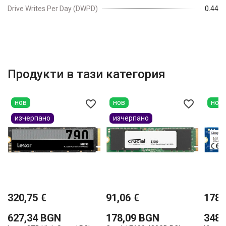
Drive Writes Per Day (DWPD)
0.44
Продукти в тази категория
favorite_border
favorite_border
нов
нов
нов
изчерпано
изчерпано
320,75 €
91,06 €
178,
627,34 BGN
178,09 BGN
348,