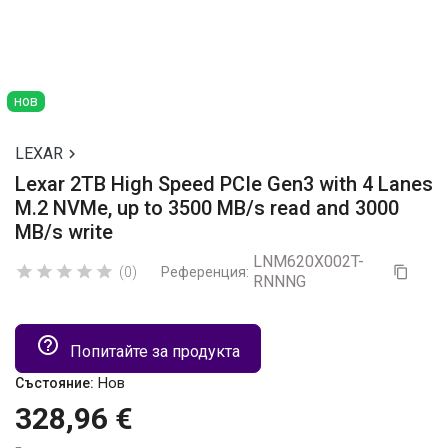
нов
LEXAR

Lexar 2TB High Speed PCIe Gen3 with 4 Lanes
M.2 NVMe, up to 3500 MB/s read and 3000
MB/s write
LNM620X002T-





(0)
Референция:

RNNNG
help_outline
Попитайте за продукта
Нов
Състояние:
328,96 €