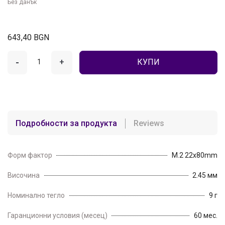
Без данък
643,40 BGN
-
+
КУПИ
Подробности за продукта
Reviews
Форм фактор
M.2 22x80mm
Височина
2.45 мм
Номинално тегло
9 г
Гаранционни условия (месец)
60 мес.