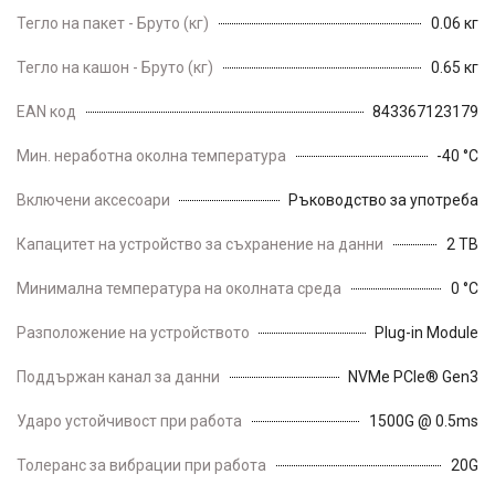
Тегло на пакет - Бруто (кг)
0.06 кг
Тегло на кашон - Бруто (кг)
0.65 кг
EAN код
843367123179
Мин. неработна околна температура
-40 °C
Включени аксесоари
Ръководство за употреба
Капацитет на устройство за съхранение на данни
2 TB
Минимална температура на околната среда
0 °C
Разположение на устройството
Plug-in Module
Поддържан канал за данни
NVMe PCIe® Gen3
Ударо устойчивост при работа
1500G @ 0.5ms
Толеранс за вибрации при работа
20G