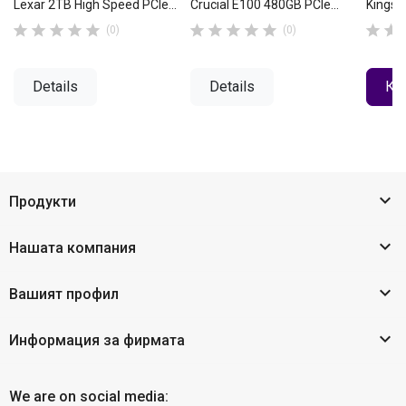
Lexar 2TB High Speed PCIe...
Crucial E100 480GB PCIe...
Kingst












(0)
(0)
Details
Details
КУ

Продукти

Нашата компания

Вашият профил

Информация за фирмата
We are on social media: